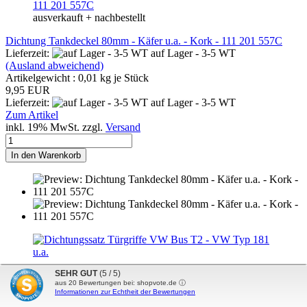
ausverkauft + nachbestellt
Dichtung Tankdeckel 80mm - Käfer u.a. - Kork - 111 201 557C
Lieferzeit:
auf Lager - 3-5 WT
(Ausland abweichend)
Artikelgewicht :
0,01
kg je Stück
9,95 EUR
Lieferzeit:
auf Lager - 3-5 WT
Zum Artikel
inkl. 19% MwSt. zzgl.
Versand
In den Warenkorb
SEHR GUT
(5 / 5)
Dichtung Türgriffe - Karmann Ghia und Bus T2 - Satz - 211 898
aus
20
Bewertungen bei: shopvote.de ⓘ
211 A
Informationen zur Echtheit der Bewertungen
Lieferzeit:
auf Lager - 3-5 WT