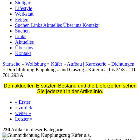
Stuttgart
Lifestyle
Werkstatt
Felgen
Suchen
Links
Aktuelles
Über uns
Kontakt
Suchen
Links
Aktuelles
Über uns
Kontakt
Startseite
»
Wolfsburg
»
Käfer
»
Aufbau | Karosserie
»
Dichtungen
»
Durchführung Kupplungs- und Gaszug - Käfer u.a. bis 2/58 - 111
701 293 A
Den aktuellen Ersatzteil-Bestand und die Lieferzeiten sehen
Sie jederzeit in der Artikelinfo.
« Erster
« zurück
weiter »
Letzter »
230
Artikel in dieser Kategorie