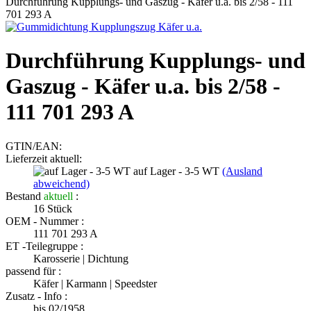
Durchführung Kupplungs- und Gaszug - Käfer u.a. bis 2/58 - 111
701 293 A
Durchführung Kupplungs- und
Gaszug - Käfer u.a. bis 2/58 -
111 701 293 A
GTIN/EAN:
Lieferzeit aktuell:
auf Lager - 3-5 WT
(Ausland
abweichend)
Bestand
aktuell
:
16
Stück
OEM - Nummer :
111 701 293 A
ET -Teilegruppe :
Karosserie | Dichtung
passend für :
Käfer | Karmann | Speedster
Zusatz - Info :
bis 02/1958