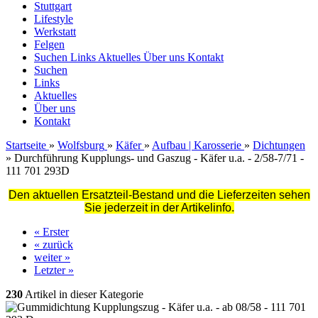
Stuttgart
Lifestyle
Werkstatt
Felgen
Suchen
Links
Aktuelles
Über uns
Kontakt
Suchen
Links
Aktuelles
Über uns
Kontakt
Startseite
»
Wolfsburg
»
Käfer
»
Aufbau | Karosserie
»
Dichtungen
»
Durchführung Kupplungs- und Gaszug - Käfer u.a. - 2/58-7/71 -
111 701 293D
Den aktuellen Ersatzteil-Bestand und die Lieferzeiten sehen
Sie jederzeit in der Artikelinfo.
« Erster
« zurück
weiter »
Letzter »
230
Artikel in dieser Kategorie