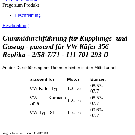
Frage zum Produkt
Beschreibung
Beschreibung
Gummidurchführung für Kupplungs- und
Gaszug - passend für VW Käfer 356
Replika - 2/58-7/71 - 111 701 293 D
An der Durchführung am Rahmen hinten in den Mitteltunnel.
passend für
Motor
Bauzeit
08/57-
VW Käfer Typ 1
1.2-1.6
07/71
VW Karmann
08/57-
1.2-1.6
Ghia
07/71
09/69-
VW Typ 181
1.5-1.6
07/71
Vergleichsnummer: VW 111701293D