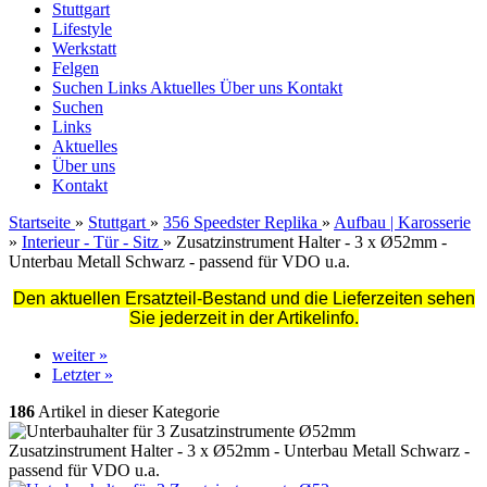
Stuttgart
Lifestyle
Werkstatt
Felgen
Suchen
Links
Aktuelles
Über uns
Kontakt
Suchen
Links
Aktuelles
Über uns
Kontakt
Startseite
»
Stuttgart
»
356 Speedster Replika
»
Aufbau | Karosserie
»
Interieur - Tür - Sitz
»
Zusatzinstrument Halter - 3 x Ø52mm -
Unterbau Metall Schwarz - passend für VDO u.a.
Den aktuellen Ersatzteil-Bestand und die Lieferzeiten sehen
Sie jederzeit in der Artikelinfo.
weiter »
Letzter »
186
Artikel in dieser Kategorie
Zusatzinstrument Halter - 3 x Ø52mm - Unterbau Metall Schwarz -
passend für VDO u.a.