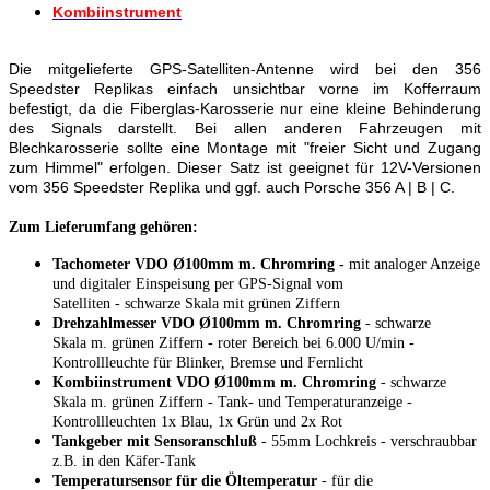
Kombiinstrument
Die mitgelieferte GPS-Satelliten-Antenne wird bei den 356
Speedster Replikas einfach unsichtbar vorne im Kofferraum
befestigt, da die Fiberglas-Karosserie nur eine kleine Behinderung
des Signals darstellt. Bei allen anderen Fahrzeugen mit
Blechkarosserie sollte eine Montage mit "freier Sicht und Zugang
zum Himmel" erfolgen. Dieser Satz ist geeignet für 12V-Versionen
vom 356 Speedster Replika und ggf. auch Porsche 356 A | B | C.
Zum Lieferumfang gehören:
Tachometer VDO Ø100mm m. Chromring -
mit analoger Anzeige
und digitaler Einspeisung per GPS-Signal vom
Satelliten
- schwarze Skala mit grünen Ziffern
Drehzahlmesser VDO Ø100mm m. Chromring
- schwarze
Skala m. grünen Ziffern - roter Bereich bei 6.000 U/min -
Kontrollleuchte für Blinker, Bremse und Fernlicht
Kombiinstrument VDO Ø100mm m. Chromring
- schwarze
Skala m. grünen Ziffern - Tank- und Temperaturanzeige -
Kontrollleuchten 1x Blau, 1x Grün und 2x Rot
Tankgeber mit Sensoranschluß
- 55mm Lochkreis - verschraubbar
z.B. in den Käfer-Tank
Temperatursensor für die Öltemperatur
- für die