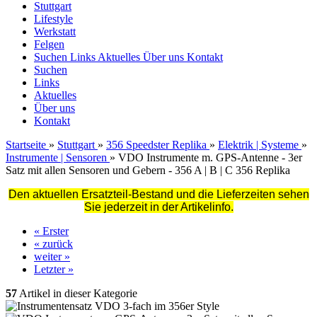
Stuttgart
Lifestyle
Werkstatt
Felgen
Suchen
Links
Aktuelles
Über uns
Kontakt
Suchen
Links
Aktuelles
Über uns
Kontakt
Startseite
»
Stuttgart
»
356 Speedster Replika
»
Elektrik | Systeme
»
Instrumente | Sensoren
»
VDO Instrumente m. GPS-Antenne - 3er
Satz mit allen Sensoren und Gebern - 356 A | B | C 356 Replika
Den aktuellen Ersatzteil-Bestand und die Lieferzeiten sehen
Sie jederzeit in der Artikelinfo.
« Erster
« zurück
weiter »
Letzter »
57
Artikel in dieser Kategorie