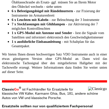
Ölablassschraube als Ersatz- ggf. müssen Sie an Ihrem Motor
den Öldeckel wechseln - siehe unten
6 x Befestigungsbügel mit Rändelmuttern -
zur Fixierung der
Instrumente im Armaturenbrett
6 x Leuchten mit Kabeln -
zur Beleuchtung der 3 Instrumente
7 x Steckfassungen mit Glühlampen
- zur Aktivierung der 7
möglichen Kontrollleuchten
1 x GPS-Modul mit Antenne und Sender
- liest die Signale vom
Satelliten und informiert elektronisch den Geschwindigkeitsmesser
1 x ausführliche Einbauanleitung
- mit Schaltplan für das
Gesamtpaket.
Wir bieten Ihnen diesen hochwertigen Satz VDO Instrumente auch in einer
etwas günstigeren Version ohne GPS-Modul an. Dann wird das
elektronische Tachosignal über den mitgelieferten Hallgeber mit der
Tachowelle erzeugt. Weitere Informationen dazu finden Sie weiter unten
auf dieser Seite.
®
Classic
Go
ist Fachhändler für Ersatzteile für
klassische VW Käfer, Karmann Ghia, Bus, 181, andere schöne
Autos von VW und klassische Porsche.
Ersatzteile sollten nur von qualifiziertem Fachpersonal