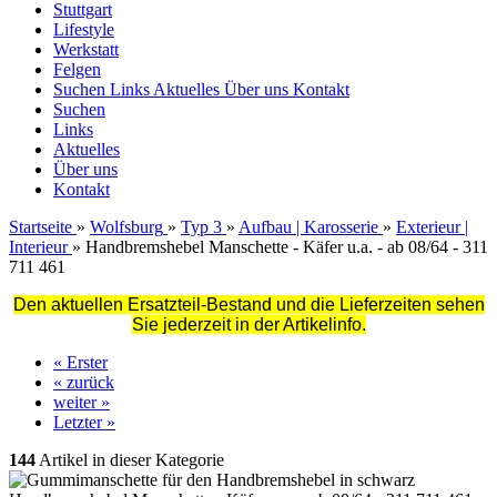
Stuttgart
Lifestyle
Werkstatt
Felgen
Suchen
Links
Aktuelles
Über uns
Kontakt
Suchen
Links
Aktuelles
Über uns
Kontakt
Startseite
»
Wolfsburg
»
Typ 3
»
Aufbau | Karosserie
»
Exterieur |
Interieur
»
Handbremshebel Manschette - Käfer u.a. - ab 08/64 - 311
711 461
Den aktuellen Ersatzteil-Bestand und die Lieferzeiten sehen
Sie jederzeit in der Artikelinfo.
« Erster
« zurück
weiter »
Letzter »
144
Artikel in dieser Kategorie