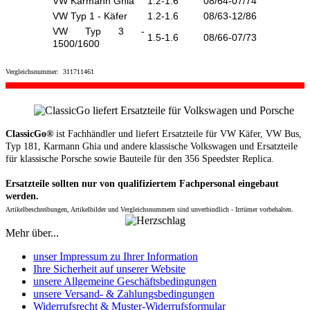
VW Karmann Ghia
1.2-1.6
08/64-07/74
VW Typ 1 - Käfer
1.2-1.6
08/63-12/86
VW Typ 3 -
1.5-1.6
08/66-07/73
1500/1600
Vergleichsnummer: 311711461
ClassicGo®
ist Fachhändler und liefert Ersatzteile für VW Käfer, VW Bus,
Typ 181, Karmann Ghia und andere klassische Volkswagen und Ersatzteile
für klassische Porsche sowie Bauteile für den 356 Speedster Replica.
Ersatzteile sollten nur von qualifiziertem Fachpersonal eingebaut
werden.
Artikelbeschreibungen, Artikelbilder und Vergleichsnummern sind unverbindlich - Irrtümer vorbehalten.
Mehr über...
unser Impressum zu Ihrer Information
Ihre Sicherheit auf unserer Website
unsere Allgemeine Geschäftsbedingungen
unsere Versand- & Zahlungsbedingungen
Widerrufsrecht & Muster-Widerrufsformular