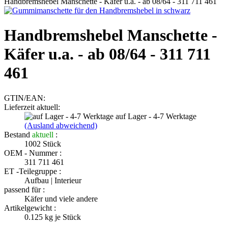
Handbremshebel Manschette - Käfer u.a. - ab 08/64 - 311 711 461
Handbremshebel Manschette -
Käfer u.a. - ab 08/64 - 311 711
461
GTIN/EAN:
Lieferzeit aktuell:
auf Lager - 4-7 Werktage
(Ausland abweichend)
Bestand
aktuell
:
1002
Stück
OEM - Nummer :
311 711 461
ET -Teilegruppe :
Aufbau | Interieur
passend für :
Käfer und viele andere
Artikelgewicht :
0.125
kg je Stück