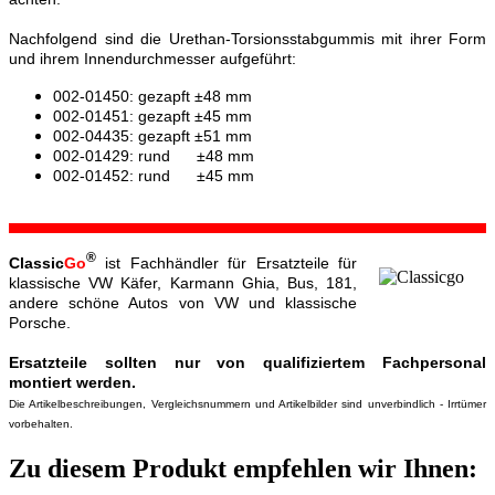
Nachfolgend sind die Urethan-Torsionsstabgummis mit ihrer Form
und ihrem Innendurchmesser aufgeführt:
002-01450: gezapft ±48 mm
002-01451: gezapft ±45 mm
002-04435: gezapft ±51 mm
002-01429: rund ±48 mm
002-01452: rund ±45 mm
®
Classic
Go
ist Fachhändler für Ersatzteile für
klassische VW Käfer, Karmann Ghia, Bus, 181,
andere schöne Autos von VW und klassische
Porsche.
Ersatzteile sollten nur von qualifiziertem Fachpersonal
montiert werden.
Die Artikelbeschreibungen, Vergleichsnummern und Artikelbilder sind unverbindlich - Irrtümer
vorbehalten.
Zu diesem Produkt empfehlen wir Ihnen: