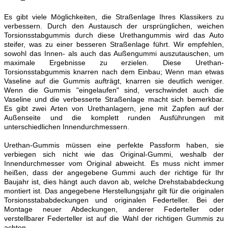
Es gibt viele Möglichkeiten, die Straßenlage Ihres Klassikers zu
verbessern. Durch den Austausch der ursprünglichen, weichen
Torsionsstabgummis durch diese Urethangummis wird das Auto
steifer, was zu einer besseren Straßenlage führt. Wir empfehlen,
sowohl das Innen- als auch das Außengummi auszutauschen, um
maximale Ergebnisse zu erzielen. Diese Urethan-
Torsionsstabgummis knarren nach dem Einbau; Wenn man etwas
Vaseline auf die Gummis aufträgt, knarren sie deutlich weniger.
Wenn die Gummis "eingelaufen" sind, verschwindet auch die
Vaseline und die verbesserte Straßenlage macht sich bemerkbar.
Es gibt zwei Arten von Urethanlagern, jene mit Zapfen auf der
Außenseite und die komplett runden Ausführungen mit
unterschiedlichen Innendurchmessern.
Urethan-Gummis müssen eine perfekte Passform haben, sie
verbiegen sich nicht wie das Original-Gummi, weshalb der
Innendurchmesser vom Original abweicht. Es muss nicht immer
heißen, dass der angegebene Gummi auch der richtige für Ihr
Baujahr ist, dies hängt auch davon ab, welche Drehstababdeckung
montiert ist. Das angegebene Herstellungsjahr gilt für die originalen
Torsionsstababdeckungen und originalen Federteller. Bei der
Montage neuer Abdeckungen, anderer Federteller oder
verstellbarer Federteller ist auf die Wahl der richtigen Gummis zu
achten.