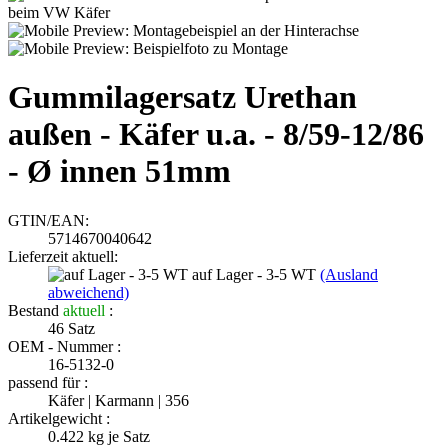
Gummilagersatz Urethan
außen - Käfer u.a. - 8/59-12/86
- Ø innen 51mm
GTIN/EAN:
5714670040642
Lieferzeit aktuell:
auf Lager - 3-5 WT
(Ausland
abweichend)
Bestand
aktuell
:
46
Satz
OEM - Nummer :
16-5132-0
passend für :
Käfer | Karmann | 356
Artikelgewicht :
0.422
kg je Satz