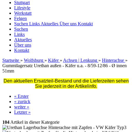
Stuttgart
Lifestyle
Werkstatt
Felgen
Suchen
Links
Aktuelles
Über uns
Kontakt
Suchen
Links
Aktuelles
Über uns
Kontakt
Startseite
»
Wolfsburg
»
Käfer
»
Achsen | Lenkung
»
Hinterachse
»
Gummilagersatz Urethan außen - Käfer u.a. - 8/59-12/86 - Ø innen
51mm
Den aktuellen Ersatzteil-Bestand und die Lieferzeiten sehen
Sie jederzeit in der Artikelinfo.
« Erster
« zurück
weiter »
Letzter »
104
Artikel in dieser Kategorie