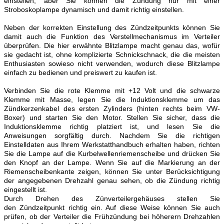
einstellen, aber Sie können die Zündung nur mit einer
Stroboskoplampe dynamisch und damit richtig einstellen.
Neben der korrekten Einstellung des Zündzeitpunkts können Sie
damit auch die Funktion des Verstellmechanismus im Verteiler
überprüfen. Die hier erwähnte Blitzlampe macht genau das, wofür
sie gedacht ist, ohne komplizierte Schnickschnack, die die meisten
Enthusiasten sowieso nicht verwenden, wodurch diese Blitzlampe
einfach zu bedienen und preiswert zu kaufen ist.
Verbinden Sie die rote Klemme mit +12 Volt und die schwarze
Klemme mit Masse, legen Sie die Induktionsklemme um das
Zündkerzenkabel des ersten Zylinders (hinten rechts beim VW-
Boxer) und starten Sie den Motor. Stellen Sie sicher, dass die
Induktionsklemme richtig platziert ist, und lesen Sie die
Anweisungen sorgfältig durch. Nachdem Sie die richtigen
Einstelldaten aus Ihrem Werkstatthandbuch erhalten haben, richten
Sie die Lampe auf die Kurbelwellenriemenscheibe und drücken Sie
den Knopf an der Lampe. Wenn Sie auf die Markierung an der
Riemenscheibenkante zeigen, können Sie unter Berücksichtigung
der angegebenen Drehzahl genau sehen, ob die Zündung richtig
eingestellt ist.
Durch Drehen des Zünverteilergehäuses stellen Sie
den Zündzeitpunkt richtig ein. Auf diese Weise können Sie auch
prüfen, ob der Verteiler die Frühzündung bei höherern Drehzahlen