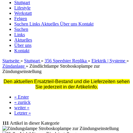
Stuttgart
Lifestyle
Werkstatt
Felgen
Suchen
Links
Aktuelles
Über uns
Kontakt
Suchen
Links
Aktuelles
Über uns
Kontakt
Startseite
»
Stuttgart
»
356 Speedster Replika
»
Elektrik | Systeme
»
Zündanlage
»
Zündlichtlampe Stroboskoplampe zur
Zündungseinstellung
Den aktuellen Ersatzteil-Bestand und die Lieferzeiten sehen
Sie jederzeit in der Artikelinfo.
« Erster
« zurück
weiter »
Letzter »
111
Artikel in dieser Kategorie