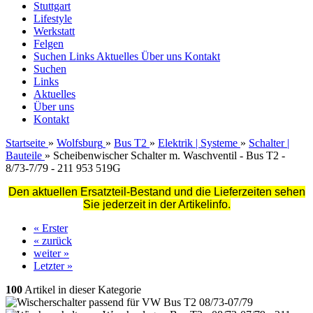
Stuttgart
Lifestyle
Werkstatt
Felgen
Suchen
Links
Aktuelles
Über uns
Kontakt
Suchen
Links
Aktuelles
Über uns
Kontakt
Startseite
»
Wolfsburg
»
Bus T2
»
Elektrik | Systeme
»
Schalter |
Bauteile
»
Scheibenwischer Schalter m. Waschventil - Bus T2 -
8/73-7/79 - 211 953 519G
Den aktuellen Ersatzteil-Bestand und die Lieferzeiten sehen
Sie jederzeit in der Artikelinfo.
« Erster
« zurück
weiter »
Letzter »
100
Artikel in dieser Kategorie