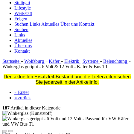
Stuttgart
Lifestyle
Werkstatt
Felgen
Suchen
Links
Aktuelles
Über uns
Kontakt
Suchen
Links
Aktuelles
Über uns
Kontakt
Startseite
»
Wolfsburg
»
Käfer
»
Elektrik | Systeme
»
Beleuchtung
»
Winkerglas gerippt - 6 Volt & 12 Volt - Käfer & Bus T1
Den aktuellen Ersatzteil-Bestand und die Lieferzeiten sehen
Sie jederzeit in der Artikelinfo.
« Erster
« zurück
187
Artikel in dieser Kategorie