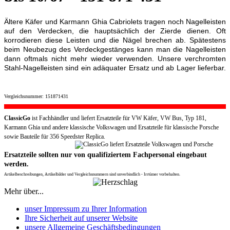
Ältere Käfer und Karmann Ghia Cabriolets tragen noch Nagelleisten
auf den Verdecken, die hauptsächlich der Zierde dienen. Oft
korrodieren diese Leisten und die Nägel brechen ab. Spätestens
beim Neubezug des Verdeckgestänges kann man die Nagelleisten
dann oftmals nicht mehr wieder verwenden. Unsere verchromten
Stahl-Nagelleisten sind ein adäquater Ersatz und ab Lager lieferbar.
Vergleichsnummer: 151871431
ClassicGo
ist Fachhändler und liefert Ersatzteile für VW Käfer, VW Bus, Typ 181,
Karmann Ghia und andere klassische Volkswagen und Ersatzteile für klassische Porsche
sowie Bauteile für 356 Speedster Replica.
Ersatzteile sollten nur von qualifiziertem Fachpersonal eingebaut
werden.
Artikelbeschreibungen, Artikelbilder und Vergleichsnummern sind unverbindlich - Irrtümer vorbehalten.
Mehr über...
unser Impressum zu Ihrer Information
Ihre Sicherheit auf unserer Website
unsere Allgemeine Geschäftsbedingungen