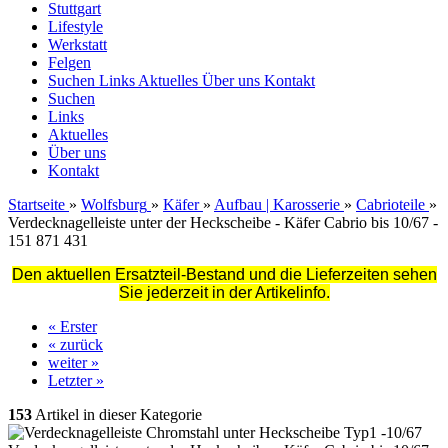
Stuttgart
Lifestyle
Werkstatt
Felgen
Suchen
Links
Aktuelles
Über uns
Kontakt
Suchen
Links
Aktuelles
Über uns
Kontakt
Startseite
»
Wolfsburg
»
Käfer
»
Aufbau | Karosserie
»
Cabrioteile
»
Verdecknagelleiste unter der Heckscheibe - Käfer Cabrio bis 10/67 -
151 871 431
Den aktuellen Ersatzteil-Bestand und die Lieferzeiten sehen
Sie jederzeit in der Artikelinfo.
« Erster
« zurück
weiter »
Letzter »
153
Artikel in dieser Kategorie