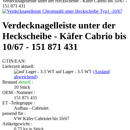
Verdecknagelleiste unter der Heckscheibe - Käfer Cabrio bis 10/67 -
151 871 431
Verdecknagelleiste unter der
Heckscheibe - Käfer Cabrio bis
10/67 - 151 871 431
GTIN/EAN:
Lieferzeit aktuell:
auf Lager - 3-5 WT
(Ausland
abweichend)
Bestand
aktuell
:
10
Stück
OEM - Nummer :
151 871 431
ET -Teilegruppe :
Aufbau - Cabriolet
passend für :
VW Käfer Cabriolet bis 10/67
Artikelgewicht :
0.75
kg je Stück