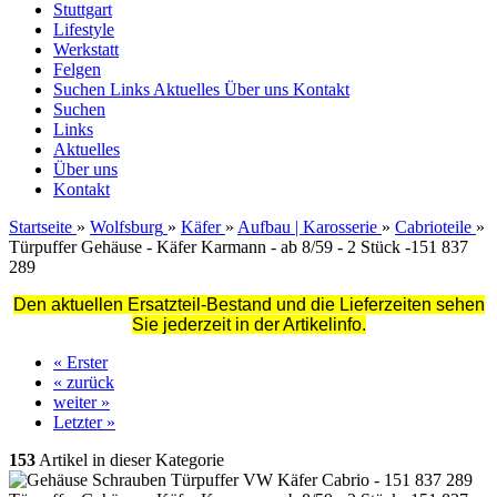
Stuttgart
Lifestyle
Werkstatt
Felgen
Suchen
Links
Aktuelles
Über uns
Kontakt
Suchen
Links
Aktuelles
Über uns
Kontakt
Startseite
»
Wolfsburg
»
Käfer
»
Aufbau | Karosserie
»
Cabrioteile
»
Türpuffer Gehäuse - Käfer Karmann - ab 8/59 - 2 Stück -151 837
289
Den aktuellen Ersatzteil-Bestand und die Lieferzeiten sehen
Sie jederzeit in der Artikelinfo.
« Erster
« zurück
weiter »
Letzter »
153
Artikel in dieser Kategorie