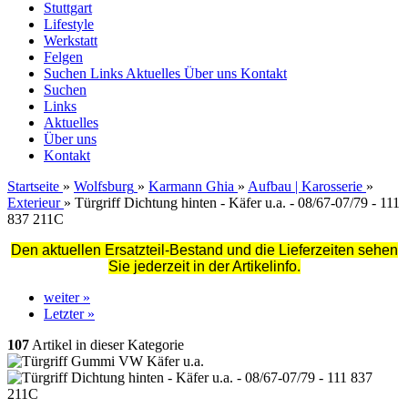
Stuttgart
Lifestyle
Werkstatt
Felgen
Suchen
Links
Aktuelles
Über uns
Kontakt
Suchen
Links
Aktuelles
Über uns
Kontakt
Startseite
»
Wolfsburg
»
Karmann Ghia
»
Aufbau | Karosserie
»
Exterieur
»
Türgriff Dichtung hinten - Käfer u.a. - 08/67-07/79 - 111
837 211C
Den aktuellen Ersatzteil-Bestand und die Lieferzeiten sehen
Sie jederzeit in der Artikelinfo.
weiter »
Letzter »
107
Artikel in dieser Kategorie