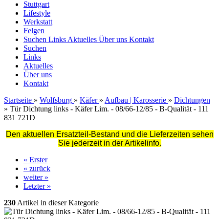
Stuttgart
Lifestyle
Werkstatt
Felgen
Suchen
Links
Aktuelles
Über uns
Kontakt
Suchen
Links
Aktuelles
Über uns
Kontakt
Startseite
»
Wolfsburg
»
Käfer
»
Aufbau | Karosserie
»
Dichtungen
»
Tür Dichtung links - Käfer Lim. - 08/66-12/85 - B-Qualität - 111
831 721D
Den aktuellen Ersatzteil-Bestand und die Lieferzeiten sehen
Sie jederzeit in der Artikelinfo.
« Erster
« zurück
weiter »
Letzter »
230
Artikel in dieser Kategorie