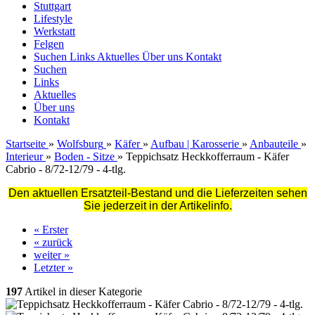
Stuttgart
Lifestyle
Werkstatt
Felgen
Suchen
Links
Aktuelles
Über uns
Kontakt
Suchen
Links
Aktuelles
Über uns
Kontakt
Startseite
»
Wolfsburg
»
Käfer
»
Aufbau | Karosserie
»
Anbauteile
»
Interieur
»
Boden - Sitze
»
Teppichsatz Heckkofferraum - Käfer
Cabrio - 8/72-12/79 - 4-tlg.
Den aktuellen Ersatzteil-Bestand und die Lieferzeiten sehen
Sie jederzeit in der Artikelinfo.
« Erster
« zurück
weiter »
Letzter »
197
Artikel in dieser Kategorie