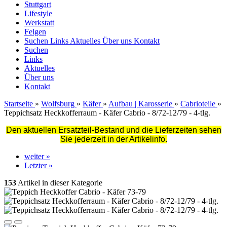
Stuttgart
Lifestyle
Werkstatt
Felgen
Suchen
Links
Aktuelles
Über uns
Kontakt
Suchen
Links
Aktuelles
Über uns
Kontakt
Startseite
»
Wolfsburg
»
Käfer
»
Aufbau | Karosserie
»
Cabrioteile
»
Teppichsatz Heckkofferraum - Käfer Cabrio - 8/72-12/79 - 4-tlg.
Den aktuellen Ersatzteil-Bestand und die Lieferzeiten sehen
Sie jederzeit in der Artikelinfo.
weiter »
Letzter »
153
Artikel in dieser Kategorie