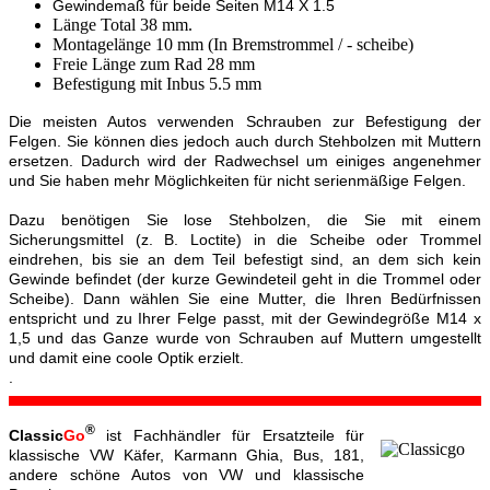
Gewindemaß für beide Seiten M14 X 1.5
Länge Total 38 mm.
Montagelänge 10 mm (In Bremstrommel / - scheibe)
Freie Länge zum Rad 28 mm
Befestigung mit Inbus 5.5 mm
Die meisten Autos verwenden Schrauben zur Befestigung der
Felgen. Sie können dies jedoch auch durch Stehbolzen mit Muttern
ersetzen. Dadurch wird der Radwechsel um einiges angenehmer
und Sie haben mehr Möglichkeiten für nicht serienmäßige Felgen.
Dazu benötigen Sie lose Stehbolzen, die Sie mit einem
Sicherungsmittel (z. B. Loctite) in die Scheibe oder Trommel
eindrehen, bis sie an dem Teil befestigt sind, an dem sich kein
Gewinde befindet (der kurze Gewindeteil geht in die Trommel oder
Scheibe). Dann wählen Sie eine Mutter, die Ihren Bedürfnissen
entspricht und zu Ihrer Felge passt, mit der Gewindegröße M14 x
1,5 und das Ganze wurde von Schrauben auf Muttern umgestellt
und damit eine coole Optik erzielt.
.
®
Classic
Go
ist Fachhändler für Ersatzteile für
klassische VW Käfer, Karmann Ghia, Bus, 181,
andere schöne Autos von VW und klassische