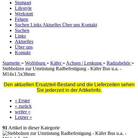
Stuttgart
Lifestyle
Werkstatt
Felgen
Suchen
Links
Aktuelles
Über uns
Kontakt
Suchen
Links
Aktuelles
Über uns
Kontakt
Startseite
»
Wolfsburg
»
Käfer
»
Achsen | Lenkung
»
Radzubehör
»
Stehbolzen zur Umrüstung Radbefestigung - Käfer Bus u.a. -
M14x1.5x38mm
Den aktuellen Ersatzteil-Bestand und die Lieferzeiten sehen
Sie jederzeit in der Artikelinfo.
« Erster
« zurück
weiter »
Letzter »
91
Artikel in dieser Kategorie