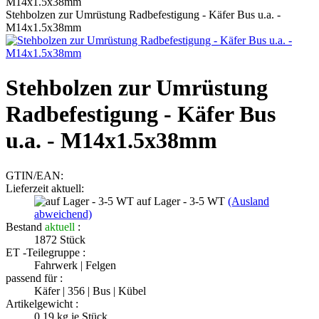
Stehbolzen zur Umrüstung Radbefestigung - Käfer Bus u.a. -
M14x1.5x38mm
Stehbolzen zur Umrüstung
Radbefestigung - Käfer Bus
u.a. - M14x1.5x38mm
GTIN/EAN:
Lieferzeit aktuell:
auf Lager - 3-5 WT
(Ausland
abweichend)
Bestand
aktuell
:
1872
Stück
ET -Teilegruppe :
Fahrwerk | Felgen
passend für :
Käfer | 356 | Bus | Kübel
Artikelgewicht :
0.19
kg je Stück