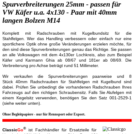
Spurverbreiterungen 25mm - passen für
VW Käfer u.a. 4x130 - Paar mit 40mm
langen Bolzen M14
Komplett mit Radschrauben mit Kugelbundsitz für die
Stahlfelgen. Wer das Handling verbessern oder einfach nur eine
sportlichere Optik ohne große Veränderungen erzielen möchte, für
den sind diese Spurverbreiterungen genau das Richtige. Sie passen
an alle Volkswagen mit dem 4x130er Lochkreis, also zum Beispiel
Käfer und Karmann Ghia ab 08/67 und 181er ab 08/69. Die
Verbreiterung pro Achse beträgt rund 51 Millimeter.
Wir verkaufen die Spurverbreiterungen paarweise und 8
Stück 40mm Radschrauben für Stahlfelgen mit Kugelbund sind
dabei. Prüfen Sie unbedingt die vorhandenen Radschrauben Ihres
Fahrzeugs auf den richtigen Schraubensitz. Falls Sie Alufelgen mit
einem Kegelsitz verwenden, benötigen Sie den Satz 001-2529-1
(siehe weiter unten).
Ohne Begleitpapiere - nur für Rennsport oder Export.
®
Classic
Go
ist Fachhändler für Ersatzteile für