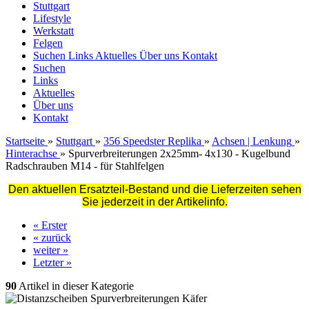
Stuttgart
Lifestyle
Werkstatt
Felgen
Suchen
Links
Aktuelles
Über uns
Kontakt
Suchen
Links
Aktuelles
Über uns
Kontakt
Startseite
»
Stuttgart
»
356 Speedster Replika
»
Achsen | Lenkung
»
Hinterachse
»
Spurverbreiterungen 2x25mm- 4x130 - Kugelbund
Radschrauben M14 - für Stahlfelgen
Den aktuellen Ersatzteil-Bestand und die Lieferzeiten sehen
Sie jederzeit in der Artikelinfo.
« Erster
« zurück
weiter »
Letzter »
90
Artikel in dieser Kategorie