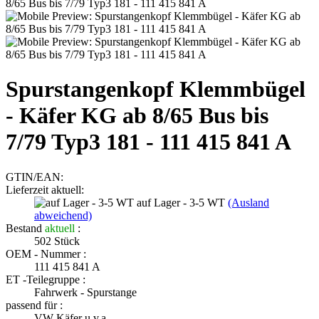
Spurstangenkopf Klemmbügel
- Käfer KG ab 8/65 Bus bis
7/79 Typ3 181 - 111 415 841 A
GTIN/EAN:
Lieferzeit aktuell:
auf Lager - 3-5 WT
(Ausland
abweichend)
Bestand
aktuell
:
502
Stück
OEM - Nummer :
111 415 841 A
ET -Teilegruppe :
Fahrwerk - Spurstange
passend für :
VW Käfer u.v.a