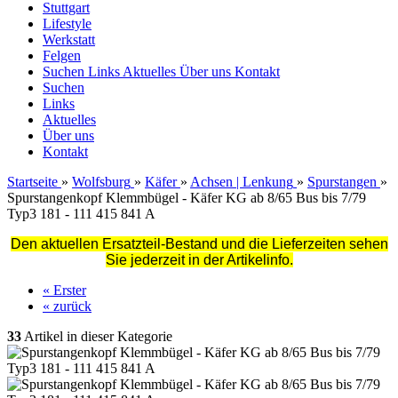
Stuttgart
Lifestyle
Werkstatt
Felgen
Suchen
Links
Aktuelles
Über uns
Kontakt
Suchen
Links
Aktuelles
Über uns
Kontakt
Startseite
»
Wolfsburg
»
Käfer
»
Achsen | Lenkung
»
Spurstangen
»
Spurstangenkopf Klemmbügel - Käfer KG ab 8/65 Bus bis 7/79
Typ3 181 - 111 415 841 A
Den aktuellen Ersatzteil-Bestand und die Lieferzeiten sehen
Sie jederzeit in der Artikelinfo.
« Erster
« zurück
33
Artikel in dieser Kategorie