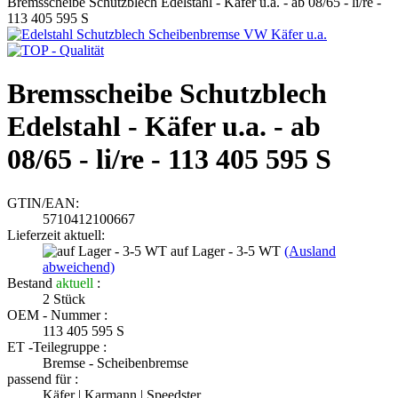
Bremsscheibe Schutzblech Edelstahl - Käfer u.a. - ab 08/65 - li/re -
113 405 595 S
Bremsscheibe Schutzblech
Edelstahl - Käfer u.a. - ab
08/65 - li/re - 113 405 595 S
GTIN/EAN:
5710412100667
Lieferzeit aktuell:
auf Lager - 3-5 WT
(Ausland
abweichend)
Bestand
aktuell
:
2
Stück
OEM - Nummer :
113 405 595 S
ET -Teilegruppe :
Bremse - Scheibenbremse
passend für :
Käfer | Karmann | Speedster