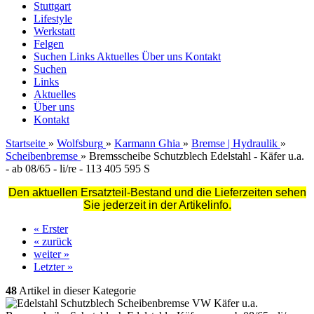
Stuttgart
Lifestyle
Werkstatt
Felgen
Suchen
Links
Aktuelles
Über uns
Kontakt
Suchen
Links
Aktuelles
Über uns
Kontakt
Startseite
»
Wolfsburg
»
Karmann Ghia
»
Bremse | Hydraulik
»
Scheibenbremse
»
Bremsscheibe Schutzblech Edelstahl - Käfer u.a.
- ab 08/65 - li/re - 113 405 595 S
Den aktuellen Ersatzteil-Bestand und die Lieferzeiten sehen
Sie jederzeit in der Artikelinfo.
« Erster
« zurück
weiter »
Letzter »
48
Artikel in dieser Kategorie