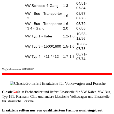
04/81-
VW Scirocco 4-Gang
1.3
07/84
VW Bus Transporter
08/67-
1.6
T2
07/75
VW Bus Transporter
1.6-
05/79-
T3 4 - Gang
2.0
07/85
10/68-
VW Typ 1 - Käfer
1.2-1.6
12/86
10/68-
VW Typ 3 - 1500/1600
1.5-1.6
07/73
08/71-
VW Typ 4 - 411 / 412
1.7-1.8
07/74
Vergleichsnummer: 001301207
Classic
Go
®
ist Fachhändler und liefert Ersatzteile für VW Käfer, VW Bus,
Typ 181, Karmann Ghia und andere klassische Volkswagen und Ersatzteile
für klassische Porsche.
Ersatzteile sollten nur von qualifiziertem Fachpersonal eingebaut