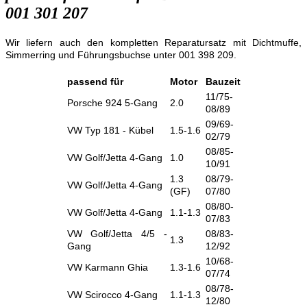
001 301 207
Wir liefern auch den kompletten Reparatursatz mit Dichtmuffe,
Simmerring und Führungsbuchse unter 001 398 209.
passend für
Motor
Bauzeit
11/75-
Porsche 924 5-Gang
2.0
08/89
09/69-
VW Typ 181 - Kübel
1.5-1.6
02/79
08/85-
VW Golf/Jetta 4-Gang
1.0
10/91
1.3
08/79-
VW Golf/Jetta 4-Gang
(GF)
07/80
08/80-
VW Golf/Jetta 4-Gang
1.1-1.3
07/83
VW Golf/Jetta 4/5 -
08/83-
1.3
Gang
12/92
10/68-
VW Karmann Ghia
1.3-1.6
07/74
08/78-
VW Scirocco 4-Gang
1.1-1.3
12/80