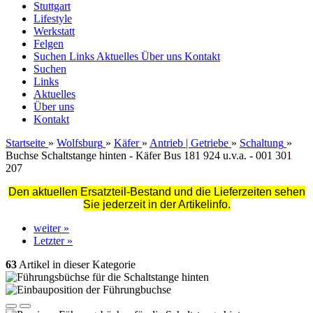
Stuttgart
Lifestyle
Werkstatt
Felgen
Suchen
Links
Aktuelles
Über uns
Kontakt
Suchen
Links
Aktuelles
Über uns
Kontakt
Startseite
»
Wolfsburg
»
Käfer
»
Antrieb | Getriebe
»
Schaltung
»
Buchse Schaltstange hinten - Käfer Bus 181 924 u.v.a. - 001 301
207
Den aktuellen Ersatzteil-Bestand und die Lieferzeiten sehen
Sie jederzeit in der Artikelinfo.
weiter »
Letzter »
63
Artikel in dieser Kategorie