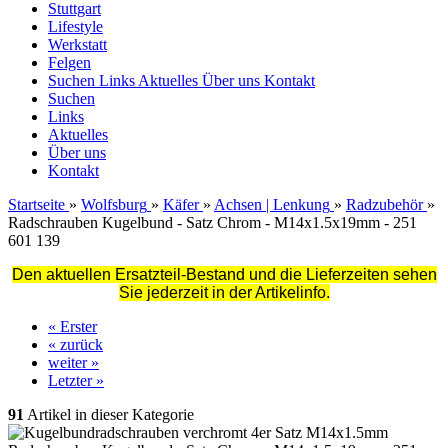
Stuttgart
Lifestyle
Werkstatt
Felgen
Suchen
Links
Aktuelles
Über uns
Kontakt
Suchen
Links
Aktuelles
Über uns
Kontakt
Startseite
»
Wolfsburg
»
Käfer
»
Achsen | Lenkung
»
Radzubehör
»
Radschrauben Kugelbund - Satz Chrom - M14x1.5x19mm - 251
601 139
Den aktuellen Ersatzteil-Bestand und die Lieferzeiten sehen
Sie jederzeit in der Artikelinfo.
« Erster
« zurück
weiter »
Letzter »
91
Artikel in dieser Kategorie