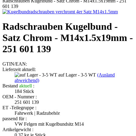
Radschrauben Kugelbund - Satz Chrom - M14x1.5x19mm - 251
601 139
Radschrauben Kugelbund -
Satz Chrom - M14x1.5x19mm -
251 601 139
GTIN/EAN:
Lieferzeit aktuell:
auf Lager - 3-5 WT
(Ausland
abweichend)
Bestand
aktuell
:
184
Stück
OEM - Nummer :
251 601 139
ET -Teilegruppe :
Fahrwerk | Radzubehör
passend für :
VW Felgen mit Kugelbundsitz M14
Artikelgewicht :
0.37
kg je Stück