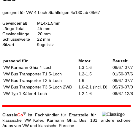
geeignet für VW-4-Loch Stahlfelgen 4x130 ab 08/67
Gewindemaß M14x1.5mm
Länge Total 45 mm
Gewindelänge 20 mm
Schlüsselweite 22 mm
Sitzart Kugelsitz
passend für
Motor
Bauzeit
VW Karmann Ghia 4-Loch
1.3-1.6
08/67-07/
VW Bus Transporter T1 5-Loch
1.2-1.5
01/50-07/
VW Bus Transporter T2 5-Loch
1.6
08/67-07/
VW Bus Transporter T3 5-Loch 2WD
1.6-2.1 (incl. D)
05/79-07/
VW Typ 1 Käfer 4-Loch
1.2-1.6
08/67-12/
®
Classic
Go
ist Fachhändler für Ersatzteile für
klassische VW Käfer, Karmann Ghia, Bus, 181, andere schöne
Autos von VW und klassische Porsche.