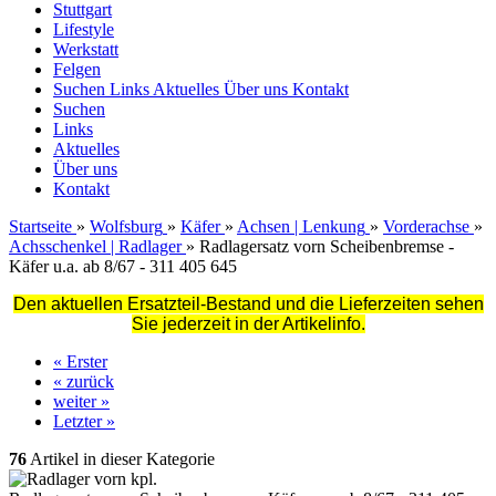
Stuttgart
Lifestyle
Werkstatt
Felgen
Suchen
Links
Aktuelles
Über uns
Kontakt
Suchen
Links
Aktuelles
Über uns
Kontakt
Startseite
»
Wolfsburg
»
Käfer
»
Achsen | Lenkung
»
Vorderachse
»
Achsschenkel | Radlager
»
Radlagersatz vorn Scheibenbremse -
Käfer u.a. ab 8/67 - 311 405 645
Den aktuellen Ersatzteil-Bestand und die Lieferzeiten sehen
Sie jederzeit in der Artikelinfo.
« Erster
« zurück
weiter »
Letzter »
76
Artikel in dieser Kategorie