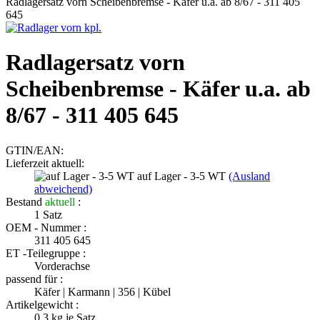
Radlagersatz vorn Scheibenbremse - Käfer u.a. ab 8/67 - 311 405
645
Radlagersatz vorn
Scheibenbremse - Käfer u.a. ab
8/67 - 311 405 645
GTIN/EAN:
Lieferzeit aktuell:
auf Lager - 3-5 WT
(Ausland
abweichend)
Bestand
aktuell
:
1
Satz
OEM - Nummer :
311 405 645
ET -Teilegruppe :
Vorderachse
passend für :
Käfer | Karmann | 356 | Kübel
Artikelgewicht :
0.3
kg je Satz