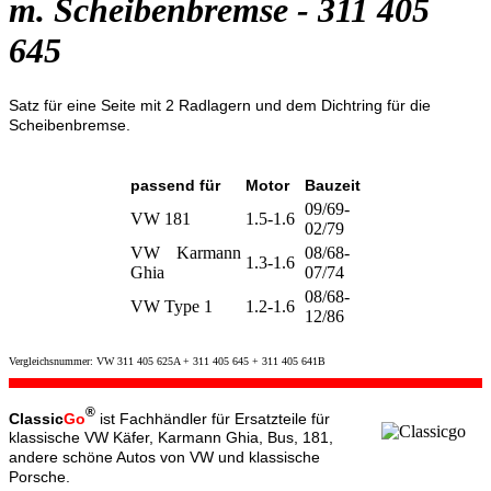
m. Scheibenbremse - 311 405
645
Satz für eine Seite mit 2 Radlagern und dem Dichtring für die
Scheibenbremse.
passend für
Motor
Bauzeit
09/69-
VW 181
1.5-1.6
02/79
VW Karmann
08/68-
1.3-1.6
Ghia
07/74
08/68-
VW Type 1
1.2-1.6
12/86
Vergleichsnummer: VW 311 405 625A + 311 405 645 + 311 405 641B
®
Classic
Go
ist Fachhändler für Ersatzteile für
klassische VW Käfer, Karmann Ghia, Bus, 181,
andere schöne Autos von VW und klassische
Porsche.