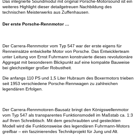
Das integrierte Soundmodul mit original Porsche-Motorsound ist ein
weiteres Highlight dieser detailgetreuen Nachbildung des
technischen Meisterwerks aus Zuffenhausen.
Der erste Porsche-Rennmotor …
Der Carrera-Rennmotor vom Typ 547 war der erste eigens für
Renneinsätze entwickelte Motor von Porsche. Das Entwicklerteam
unter Leitung von Ernst Fuhrmann konstruierte dieses revolutionäre
Aggregat mit besonderem Blickpunkt auf eine kompakte Bauweise
bei gleichzeitiger großer Robustheit.
Die anfangs 110 PS und 1,5 Liter Hubraum des Boxermotors trieben
seit 1953 verschiedene Porsche-Rennwagen zu zahlreichen
legendären Erfolgen.
Der Carrera-Rennmotoren-Bausatz bringt den Königswellenmotor
vom Typ 547 als transparentes Funktionsmodell im Maßstab ca. 1:3
auf Ihren Schreibtisch. Mit dem geschraubten und gesteckten
Modell wird die Funktionsweise des legendären Fuhrmann-Motors
greifbar – ein faszinierendes Technikprojekt für Jung und Alt.