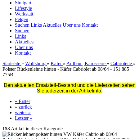
Stuttgart
Lifestyle
Werkstatt
Felgen
Suchen
Links
Aktuelles
Über uns
Kontakt
Suchen
Links
Aktuelles
Über uns
Kontakt
Startseite
»
Wolfsburg
»
Käfer
»
Aufbau | Karosserie
»
Cabrioteile
»
Polster Rückenlehne hinten - Käfer Cabriolet ab 08/64 - 151 885
775B
Den aktuellen Ersatzteil-Bestand und die Lieferzeiten sehen
Sie jederzeit in der Artikelinfo.
« Erster
« zurück
weiter »
Letzter »
153
Artikel in dieser Kategorie