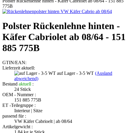
Polster Rückenlehne hinten - Käfer Cabriolet ab 08/64 - 151 885
775B
Polster Rückenlehne hinten -
Käfer Cabriolet ab 08/64 - 151
885 775B
GTIN/EAN:
Lieferzeit aktuell:
auf Lager - 3-5 WT
(Ausland
abweichend)
Bestand
aktuell
:
24
Stück
OEM - Nummer :
151 885 775B
ET -Teilegruppe :
Interieur | Sitze
passend für :
VW Käfer Cabrioelt | ab 08/64
Artikelgewicht :
1.84
kg je Stück