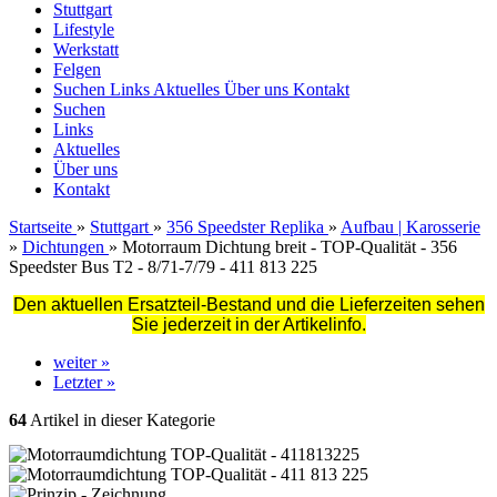
Stuttgart
Lifestyle
Werkstatt
Felgen
Suchen
Links
Aktuelles
Über uns
Kontakt
Suchen
Links
Aktuelles
Über uns
Kontakt
Startseite
»
Stuttgart
»
356 Speedster Replika
»
Aufbau | Karosserie
»
Dichtungen
»
Motorraum Dichtung breit - TOP-Qualität - 356
Speedster Bus T2 - 8/71-7/79 - 411 813 225
Den aktuellen Ersatzteil-Bestand und die Lieferzeiten sehen
Sie jederzeit in der Artikelinfo.
weiter »
Letzter »
64
Artikel in dieser Kategorie