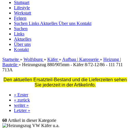
Stuttgart
Lifestyle
Werkstatt
Felgen
Suchen
Links
Aktuelles
Über uns
Kontakt
Suchen
Links
Aktuelles
Über uns
Kontakt
Startseite
»
Wolfsburg
»
Käfer
»
Aufbau | Karosserie
»
Heizung |
Bauteile
»
Heizungszug 880/905mm - Käfer 8/72-12/86 - 111 711
713A
Den aktuellen Ersatzteil-Bestand und die Lieferzeiten sehen
Sie jederzeit in der Artikelinfo.
« Erster
« zurück
weiter »
Letzter »
60
Artikel in dieser Kategorie