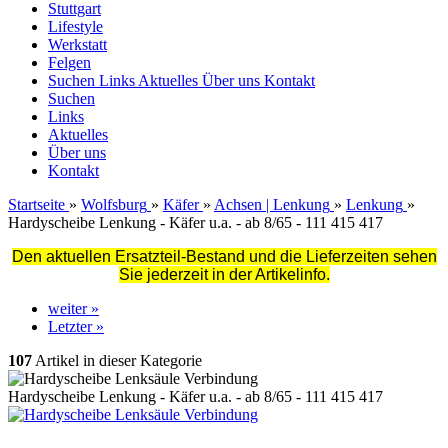
Stuttgart
Lifestyle
Werkstatt
Felgen
Suchen
Links
Aktuelles
Über uns
Kontakt
Suchen
Links
Aktuelles
Über uns
Kontakt
Startseite
»
Wolfsburg
»
Käfer
»
Achsen | Lenkung
»
Lenkung
»
Hardyscheibe Lenkung - Käfer u.a. - ab 8/65 - 111 415 417
Den aktuellen Ersatzteil-Bestand und die Lieferzeiten sehen
Sie jederzeit in der Artikelinfo.
weiter »
Letzter »
107
Artikel in dieser Kategorie
Hardyscheibe Lenkung - Käfer u.a. - ab 8/65 - 111 415 417