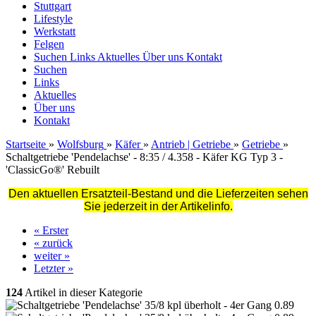
Stuttgart
Lifestyle
Werkstatt
Felgen
Suchen
Links
Aktuelles
Über uns
Kontakt
Suchen
Links
Aktuelles
Über uns
Kontakt
Startseite
»
Wolfsburg
»
Käfer
»
Antrieb | Getriebe
»
Getriebe
»
Schaltgetriebe 'Pendelachse' - 8:35 / 4.358 - Käfer KG Typ 3 -
'ClassicGo®' Rebuilt
Den aktuellen Ersatzteil-Bestand und die Lieferzeiten sehen
Sie jederzeit in der Artikelinfo.
« Erster
« zurück
weiter »
Letzter »
124
Artikel in dieser Kategorie