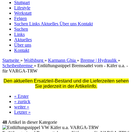
Stuttgart
Lifestyle
Werkstatt
Felgen
Suchen
Links
Aktuelles
Über uns
Kontakt
Suchen
Links
Aktuelles
Über uns
Kontakt
Startseite
»
Wolfsburg
»
Karmann Ghia
»
Bremse | Hydraulik
»
Scheibenbremse
»
Entlüftungsnippel Bremssattel vorn - Käfer u.a. -
für VARGA-TRW
Den aktuellen Ersatzteil-Bestand und die Lieferzeiten sehen
Sie jederzeit in der Artikelinfo.
« Erster
« zurück
weiter »
Letzter »
48
Artikel in dieser Kategorie