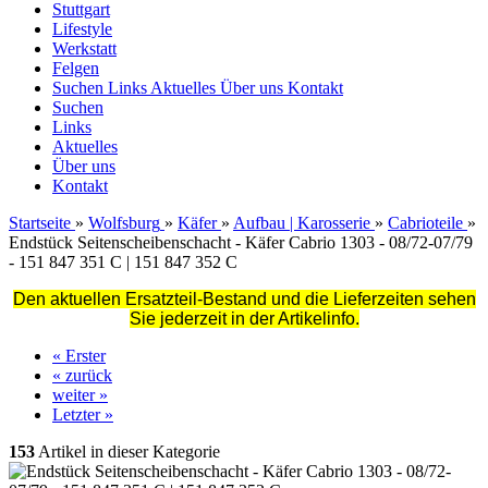
Stuttgart
Lifestyle
Werkstatt
Felgen
Suchen
Links
Aktuelles
Über uns
Kontakt
Suchen
Links
Aktuelles
Über uns
Kontakt
Startseite
»
Wolfsburg
»
Käfer
»
Aufbau | Karosserie
»
Cabrioteile
»
Endstück Seitenscheibenschacht - Käfer Cabrio 1303 - 08/72-07/79
- 151 847 351 C | 151 847 352 C
Den aktuellen Ersatzteil-Bestand und die Lieferzeiten sehen
Sie jederzeit in der Artikelinfo.
« Erster
« zurück
weiter »
Letzter »
153
Artikel in dieser Kategorie