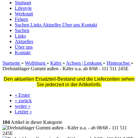
Stuttgart
Lifestyle
Werkstatt
Felgen
Suchen
Links
Aktuelles
Über uns
Kontakt
Suchen
Links
Aktuelles
Über uns
Kontakt
Startseite
»
Wolfsburg
»
Käfer
»
Achsen | Lenkung
»
Hinterachse
»
Drehstablager Gummi außen - Käfer u.a. ab 8/68 - 111 511 245E
Den aktuellen Ersatzteil-Bestand und die Lieferzeiten sehen
Sie jederzeit in der Artikelinfo.
« Erster
« zurück
weiter »
Letzter »
104
Artikel in dieser Kategorie