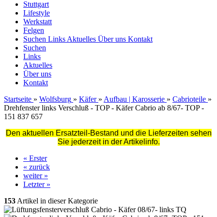
Stuttgart
Lifestyle
Werkstatt
Felgen
Suchen
Links
Aktuelles
Über uns
Kontakt
Suchen
Links
Aktuelles
Über uns
Kontakt
Startseite
»
Wolfsburg
»
Käfer
»
Aufbau | Karosserie
»
Cabrioteile
»
Drehfenster links Verschluß - TOP - Käfer Cabrio ab 8/67- TOP -
151 837 657
Den aktuellen Ersatzteil-Bestand und die Lieferzeiten sehen
Sie jederzeit in der Artikelinfo.
« Erster
« zurück
weiter »
Letzter »
153
Artikel in dieser Kategorie