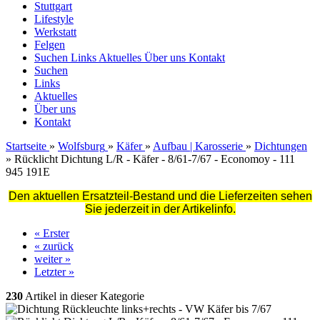
Stuttgart
Lifestyle
Werkstatt
Felgen
Suchen
Links
Aktuelles
Über uns
Kontakt
Suchen
Links
Aktuelles
Über uns
Kontakt
Startseite
»
Wolfsburg
»
Käfer
»
Aufbau | Karosserie
»
Dichtungen
»
Rücklicht Dichtung L/R - Käfer - 8/61-7/67 - Economoy - 111
945 191E
Den aktuellen Ersatzteil-Bestand und die Lieferzeiten sehen
Sie jederzeit in der Artikelinfo.
« Erster
« zurück
weiter »
Letzter »
230
Artikel in dieser Kategorie