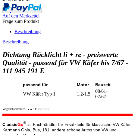
Auf den Merkzettel
Frage zum Produkt
Beschreibung
Beschreibung
Dichtung Rücklicht li + re - preiswerte
Qualität - passend für VW Käfer bis 7/67 -
111 945 191 E
passend für
Motor
Bauzeit
08/61-
VW Käfer Typ 1
1.2-1.5
07/67
Vergleichsnummer : VW 111945191E
®
Classic
Go
ist Fachhändler für Ersatzteile für klassische VW Käfer,
Karmann Ghia, Bus, 181, andere schöne Autos von VW und