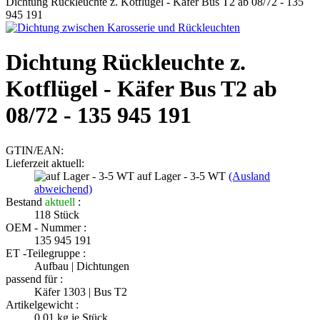
Dichtung Rückleuchte z. Kotflügel - Käfer Bus T2 ab 08/72 - 135
945 191
Dichtung Rückleuchte z.
Kotflügel - Käfer Bus T2 ab
08/72 - 135 945 191
GTIN/EAN:
Lieferzeit aktuell:
auf Lager - 3-5 WT
(Ausland
abweichend)
Bestand
aktuell
:
118
Stück
OEM - Nummer :
135 945 191
ET -Teilegruppe :
Aufbau | Dichtungen
passend für :
Käfer 1303 | Bus T2
Artikelgewicht :
0.01
kg je Stück