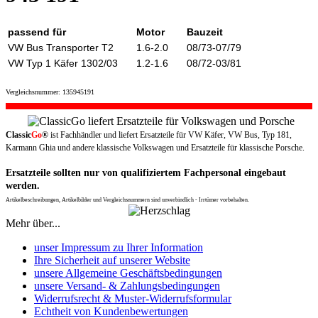
passend für
Motor
Bauzeit
VW Bus Transporter T2
1.6-2.0
08/73-07/79
VW Typ 1 Käfer 1302/03
1.2-1.6
08/72-03/81
Vergleichsnummer: 135945191
Classic
Go
®
ist Fachhändler und liefert Ersatzteile für VW Käfer, VW Bus, Typ 181,
Karmann Ghia und andere klassische Volkswagen und Ersatzteile für klassische Porsche.
Ersatzteile sollten nur von qualifiziertem Fachpersonal eingebaut
werden.
Artikelbeschreibungen, Artikelbilder und Vergleichsnummern sind unverbindlich - Irrtümer vorbehalten.
Mehr über...
unser Impressum zu Ihrer Information
Ihre Sicherheit auf unserer Website
unsere Allgemeine Geschäftsbedingungen
unsere Versand- & Zahlungsbedingungen
Widerrufsrecht & Muster-Widerrufsformular
Echtheit von Kundenbewertungen