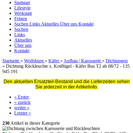
Stuttgart
Lifestyle
Werkstatt
Felgen
Suchen
Links
Aktuelles
Über uns
Kontakt
Suchen
Links
Aktuelles
Über uns
Kontakt
Startseite
»
Wolfsburg
»
Käfer
»
Aufbau | Karosserie
»
Dichtungen
»
Dichtung Rückleuchte z. Kotflügel - Käfer Bus T2 ab 08/72 - 135
945 191
Den aktuellen Ersatzteil-Bestand und die Lieferzeiten sehen
Sie jederzeit in der Artikelinfo.
« Erster
« zurück
weiter »
Letzter »
230
Artikel in dieser Kategorie