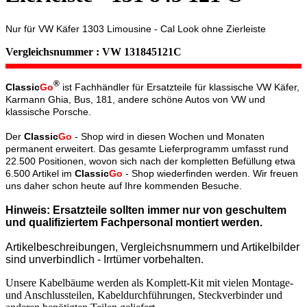
Nur für VW Käfer 1303 Limousine - Cal Look ohne Zierleiste
Vergleichsnummer : VW 131845121C
®
Classic
Go
ist Fachhändler für Ersatzteile für klassische VW Käfer,
Karmann Ghia, Bus, 181, andere schöne Autos von VW und
klassische Porsche.
Der
Classic
Go
- Shop wird in diesen Wochen und Monaten
permanent erweitert. Das gesamte Lieferprogramm umfasst rund
22.500 Positionen, wovon sich nach der kompletten Befüllung etwa
6.500 Artikel im
Classic
Go
- Shop wiederfinden werden. Wir freuen
uns daher schon heute auf Ihre kommenden Besuche.
Hinweis: Ersatzteile sollten immer nur von geschultem
und qualifiziertem Fachpersonal montiert werden.
Artikelbeschreibungen, Vergleichsnummern und Artikelbilder
sind unverbindlich - Irrtümer vorbehalten.
Unsere Kabelbäume werden als Komplett-Kit mit vielen Montage-
und Anschlussteilen, Kabeldurchführungen, Steckverbinder und