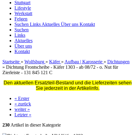
Stuttgart
Lifestyle
Werkstatt
Felgen
Suchen
Links
Aktuelles
Über uns
Kontakt
Suchen
Links
Aktuelles
Über uns
Kontakt
Startseite
»
Wolfsburg
»
Käfer
»
Aufbau | Karosserie
»
Dichtungen
»
Dichtung Frontscheibe - Käfer 1303 - ab 08/72 - o. Nut für
Zierleiste - 131 845 121 C
Den aktuellen Ersatzteil-Bestand und die Lieferzeiten sehen
Sie jederzeit in der Artikelinfo.
« Erster
« zurück
weiter »
Letzter »
230
Artikel in dieser Kategorie