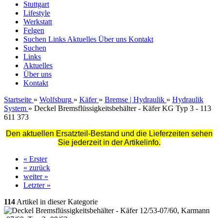
Stuttgart
Lifestyle
Werkstatt
Felgen
Suchen
Links
Aktuelles
Über uns
Kontakt
Suchen
Links
Aktuelles
Über uns
Kontakt
Startseite
»
Wolfsburg
»
Käfer
»
Bremse | Hydraulik
»
Hydraulik
System
»
Deckel Bremsflüssigkeitsbehälter - Käfer KG Typ 3 - 113
611 373
Den aktuellen Ersatzteil-Bestand und die Lieferzeiten sehen
Sie jederzeit in der Artikelinfo.
« Erster
« zurück
weiter »
Letzter »
114
Artikel in dieser Kategorie