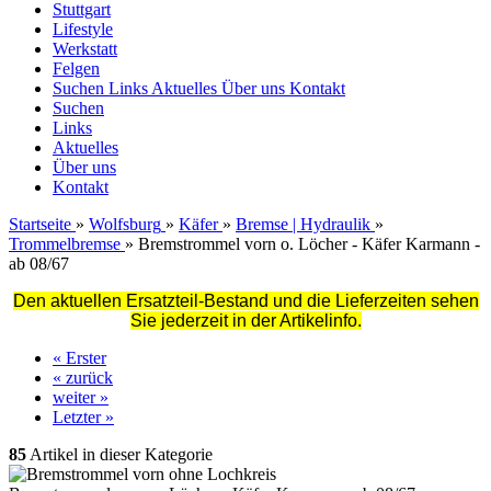
Stuttgart
Lifestyle
Werkstatt
Felgen
Suchen
Links
Aktuelles
Über uns
Kontakt
Suchen
Links
Aktuelles
Über uns
Kontakt
Startseite
»
Wolfsburg
»
Käfer
»
Bremse | Hydraulik
»
Trommelbremse
»
Bremstrommel vorn o. Löcher - Käfer Karmann -
ab 08/67
Den aktuellen Ersatzteil-Bestand und die Lieferzeiten sehen
Sie jederzeit in der Artikelinfo.
« Erster
« zurück
weiter »
Letzter »
85
Artikel in dieser Kategorie