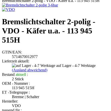
Bremslichtschalter 2-polig - VDO - Käfer u.a. - 113 945 515H
Bremslichtschalter 2-polig -
VDO - Käfer u.a. - 113 945
515H
GTIN/EAN:
5714670012977
Lieferzeit aktuell:
auf Lager - 4-7 Werktage
(Ausland abweichend)
Bestand
aktuell
:
2
Stück
OEM - Nummer :
113 945 515H
ET -Teilegruppe :
Bremse | Schalter
Hersteller:
VDO
passend für :