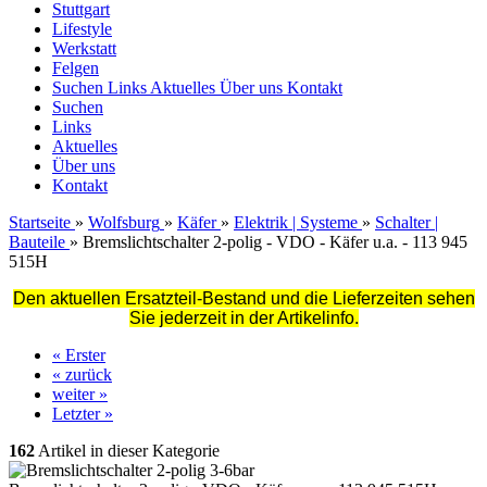
Stuttgart
Lifestyle
Werkstatt
Felgen
Suchen
Links
Aktuelles
Über uns
Kontakt
Suchen
Links
Aktuelles
Über uns
Kontakt
Startseite
»
Wolfsburg
»
Käfer
»
Elektrik | Systeme
»
Schalter |
Bauteile
»
Bremslichtschalter 2-polig - VDO - Käfer u.a. - 113 945
515H
Den aktuellen Ersatzteil-Bestand und die Lieferzeiten sehen
Sie jederzeit in der Artikelinfo.
« Erster
« zurück
weiter »
Letzter »
162
Artikel in dieser Kategorie