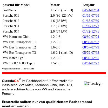
passend für Modell
Motor
Baujahr
Golf/Jetta
1.1-1.8 (incl. D)
04/74-02/84
Porsche 911
2.0 (96-125 kW)
01/63-07/68
Porsche 912
1.6 (66 kW)
01/65-07/69
Porsche 914
1.7 (59 kW)
01/69-12/73
Porsche 914
2.0 (74 kW)
01/72-12/75
VW Karmann Ghia
1.2-1.6
08/60-07/74
VW Bus Transporter T1
1.2-1.5
08/60-07/67
VW Bus Transporter T2
1.6-2.0
08/67-07/79
VW Bus Transporter T3
1.6-2.1 (incl. D)
05/79-07/92
VW Käfer Typ 1
1.2-1.6
08/60-12/85
VW 1500 / 1600 Typ 3
1.5-1.6
04/61-07/73
Vergleichsnummer: 113945515H
®
Classic
Go
ist Fachhändler für Ersatzteile für
klassische VW Käfer, Karmann Ghia, Bus, 181,
andere schöne Autos von VW und klassische
Porsche.
Ersatzteile sollten nur von qualifiziertem Fachpersonal
montiert werden.