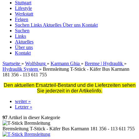
Stuttgart
Lifestyle
Werkstatt
Felgen
Suchen
Links
Aktuelles
Über uns
Kontakt
Suchen
Links
Aktuelles
Über uns
Kontakt
Startseite
»
Wolfsburg
»
Karmann Ghia
»
Bremse | Hydraulik
»
Hydraulik System
»
Bremsleitung T-Stück - Käfer Bus Karmann
181 356 - 113 611 755
Den aktuellen Ersatzteil-Bestand und die Lieferzeiten sehen
Sie jederzeit in der Artikelinfo.
weiter »
Letzter »
97
Artikel in dieser Kategorie
Bremsleitung T-Stück - Käfer Bus Karmann 181 356 - 113 611 755