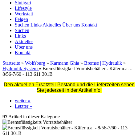
Stuttgart
Lifestyle
Werkstatt
Felgen
Suchen
Links
Aktuelles
Über uns
Kontakt
Suchen
Links
Aktuelles
Über uns
Kontakt
Startseite
»
Wolfsburg
»
Karmann Ghia
»
Bremse | Hydraulik
»
Hydraulik System
»
Bremsflüssigkeit Vorratsbehälter - Käfer u.a. -
8/56-7/60 - 113 611 301B
Den aktuellen Ersatzteil-Bestand und die Lieferzeiten sehen
Sie jederzeit in der Artikelinfo.
weiter »
Letzter »
97
Artikel in dieser Kategorie