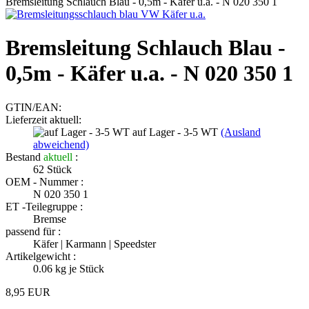
Bremsleitung Schlauch Blau - 0,5m - Käfer u.a. - N 020 350 1
Bremsleitung Schlauch Blau -
0,5m - Käfer u.a. - N 020 350 1
GTIN/EAN:
Lieferzeit aktuell:
auf Lager - 3-5 WT
(Ausland
abweichend)
Bestand
aktuell
:
62
Stück
OEM - Nummer :
N 020 350 1
ET -Teilegruppe :
Bremse
passend für :
Käfer | Karmann | Speedster
Artikelgewicht :
0.06
kg je Stück
8,95 EUR