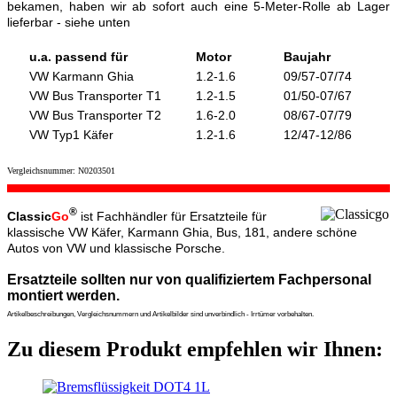
bekamen, haben wir ab sofort auch eine 5-Meter-Rolle ab Lager
lieferbar - siehe unten
u.a. passend für
Motor
Baujahr
VW Karmann Ghia
1.2-1.6
09/57-07/74
VW Bus Transporter T1
1.2-1.5
01/50-07/67
VW Bus Transporter T2
1.6-2.0
08/67-07/79
VW Typ1 Käfer
1.2-1.6
12/47-12/86
Vergleichsnummer: N0203501
®
Classic
Go
ist Fachhändler für Ersatzteile für
klassische VW Käfer, Karmann Ghia, Bus, 181, andere schöne
Autos von VW und klassische Porsche.
Ersatzteile sollten nur von qualifiziertem Fachpersonal
montiert werden.
Artikelbeschreibungen, Vergleichsnummern und Artikelbilder sind unverbindlich - Irrtümer vorbehalten.
Zu diesem Produkt empfehlen wir Ihnen: