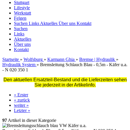
Stuttgart
Lifestyle
Werkstatt
Felgen
Suchen
Links
Aktuelles
Über uns
Kontakt
Suchen
Links
Aktuelles
Über uns
Kontakt
Startseite
»
Wolfsburg
»
Karmann Ghia
»
Bremse | Hydraulik
»
Hydraulik System
»
Bremsleitung Schlauch Blau - 0,5m - Käfer u.a.
- N 020 350 1
Den aktuellen Ersatzteil-Bestand und die Lieferzeiten sehen
Sie jederzeit in der Artikelinfo.
« Erster
« zurück
weiter »
Letzter »
97
Artikel in dieser Kategorie