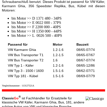
Schraubanschluß benutzt.
Dieses Produkt ist passend für VW Käfer,
Karmann Ghia, 356 Speedster Replika, Bus, Kübel mit diesen
Motoren:
bis Motor >> D 1371 480 - 34PS
bis Motor >> E 0022 000 - 37PS
bis Motor >> F 2200 000 - 40PS
bis Motor >> H 1350 000 - 44PS
bis Motor >> L 0026 500 - 40PS
Passend für
Motor
Bauzeit
VW Karmann Ghia
1.2-1.6
08/65-07/74
VW Bus Transporter T1
1.2-1.5
08/65-07/67
VW Bus Transporter T2
1.6
08/67-07/74
VW Typ 1 - Käfer
1.2-1.6
08/65-12/86
VW Typ 3 - 1500 / 1600
1.5-1.6
08/62-07/71
VW Typ 181 - Kübel
1.5-1.6
08/69-07/79
Vergleichsnummer : 113127521A
®
Classic
Go
ist Fachhändler für Ersatzteile für
klassische VW Käfer, Karmann Ghia, Bus, 181, andere
schöne Autos von VW und klassische Porsche.