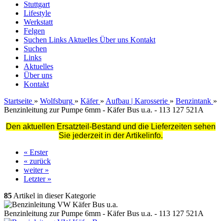
Stuttgart
Lifestyle
Werkstatt
Felgen
Suchen
Links
Aktuelles
Über uns
Kontakt
Suchen
Links
Aktuelles
Über uns
Kontakt
Startseite
»
Wolfsburg
»
Käfer
»
Aufbau | Karosserie
»
Benzintank
»
Benzinleitung zur Pumpe 6mm - Käfer Bus u.a. - 113 127 521A
Den aktuellen Ersatzteil-Bestand und die Lieferzeiten sehen
Sie jederzeit in der Artikelinfo.
« Erster
« zurück
weiter »
Letzter »
85
Artikel in dieser Kategorie
Benzinleitung zur Pumpe 6mm - Käfer Bus u.a. - 113 127 521A