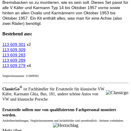
Bremsbacken so zu montieren, wie es sein soll. Dieses Set passt für
alle V Käfer und Karmann Typ 14 bis Oktober 1957 vorne sowie
hinten an allen Ovalis und Karmännern von Oktober 1953 bis
Oktober 1957. Ein Kit enthält alles, was man für eine Achse (also
zwei Räder) benötigt.
Bestehend aus:
113 609 301
x2
113 609 309
113 609 283
113 609 289
113 609 279
x4
Vergleichsnummer: 113609301
®
Classic
Go
ist Fachhändler für Ersatzteile für klassische VW
Käfer, Karmann Ghia, Bus, 181, andere schöne Autos von
VW und klassische Porsche.
Ersatzteile sollten nur von qualifiziertem Fachpersonal montiert
werden.
Artikelbeschreibungen, Vergleichsnummern und Artikelbilder sind unverbindlich - Irrtümer vorbehalten.
Mehr über...