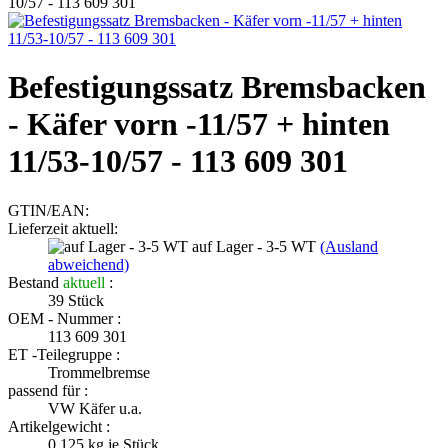
10/57 - 113 609 301
Befestigungssatz Bremsbacken
- Käfer vorn -11/57 + hinten
11/53-10/57 - 113 609 301
GTIN/EAN:
Lieferzeit aktuell:
auf Lager - 3-5 WT
(Ausland
abweichend)
Bestand
aktuell
:
39
Stück
OEM - Nummer :
113 609 301
ET -Teilegruppe :
Trommelbremse
passend für :
VW Käfer u.a.
Artikelgewicht :
0.125
kg je Stück