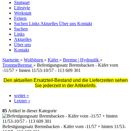
Stuttgart
Lifestyle
Werkstatt
Felgen
Suchen
Links
Aktuelles
Über uns
Kontakt
Suchen
Links
Aktuelles
Über uns
Kontakt
Startseite
»
Wolfsburg
»
Käfer
»
Bremse | Hydraulik
»
Trommelbremse
»
Befestigungssatz Bremsbacken - Käfer vorn
-11/57 + hinten 11/53-10/57 - 113 609 301
Den aktuellen Ersatzteil-Bestand und die Lieferzeiten sehen
Sie jederzeit in der Artikelinfo.
weiter »
Letzter »
85
Artikel in dieser Kategorie
Befestigungssatz Bremsbacken - Käfer vorn -11/57 + hinten 11/53-