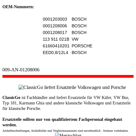
OEM-Nummern:
0001203003
BOSCH
0001208006
BOSCH
0001208017
BOSCH
113 911 021B
VW
61660410201
PORSCHE
EED0,8/12L4
BOSCH
009-AN-01208006
ClassicGo
ist Fachhändler und liefert Ersatzteile für VW Käfer, VW Bus,
Typ 181, Karmann Ghia und andere klassische Volkswagen und Ersatzteile
für klassische Porsche.
Ersatzteile sollten nur von qualifiziertem Fachpersonal eingebaut
werden.
Artikelbeschreibungen, Artikelbilder und Vergleichsnummern sind unverbindlich - Irrtümer vorbehalten.