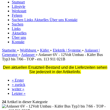
Stuttgart
Lifestyle
Werkstatt
Felgen
Suchen
Links
Aktuelles
Über uns
Kontakt
Suchen
Links
Aktuelles
Über uns
Kontakt
Startseite
»
Wolfsburg
»
Käfer
»
Elektrik | Systeme
»
Anlasser |
Generator
»
Anlasser
»
Anlasser 6V - 12Volt Umbau - Käfer Bus
Typ3 bis 7/66 - TOP - ers. 113 911 021B
Den aktuellen Ersatzteil-Bestand und die Lieferzeiten sehen
Sie jederzeit in der Artikelinfo.
« Erster
« zurück
weiter »
Letzter »
24
Artikel in dieser Kategorie