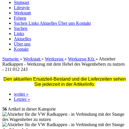
Stuttgart
Lifestyle
Werkstatt
Felgen
Suchen
Links
Aktuelles
Über uns
Kontakt
Suchen
Links
Aktuelles
Über uns
Kontakt
Startseite
»
Werkstatt
»
Werkzeug
»
Werkzeug Kfz
»
Abzieher
Radkappen - Werkzeug mit dem Hebel des Wagenhebers zu nutzen
- 211 012 243
Den aktuellen Ersatzteil-Bestand und die Lieferzeiten sehen
Sie jederzeit in der Artikelinfo.
weiter »
Letzter »
56
Artikel in dieser Kategorie