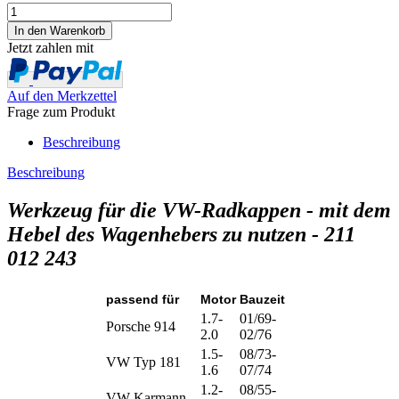
Jetzt zahlen mit
Auf den Merkzettel
Frage zum Produkt
Beschreibung
Beschreibung
Werkzeug für die VW-Radkappen - mit dem
Hebel des Wagenhebers zu nutzen - 211
012 243
passend für
Motor
Bauzeit
1.7-
01/69-
Porsche 914
2.0
02/76
1.5-
08/73-
VW Typ 181
1.6
07/74
1.2-
08/55-
VW Karmann