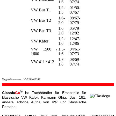
1.6
07/74
1.2-
01/50-
VW Bus T1
1.5
07/67
1.6-
08/67-
VW Bus T2
2.0
07/79
1.6
05/79-
VW Bus T3
2.0
12/82
1.2-
12/47-
VW Käfer
1.6
12/86
VW 1500 /
1.5-
04/61-
1600
1.6
07/73
1.7-
08/69-
VW 411 / 412
1.8
07/74
Vergleichsnummer : VW 211012243
®
Classic
Go
ist Fachhändler für Ersatzteile für
klassische VW Käfer, Karmann Ghia, Bus, 181,
andere schöne Autos von VW und klassische
Porsche.