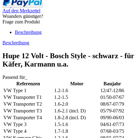
Auf den Merkzettel
Woanders günstiger?
Frage zum Produkt
Beschreibung
Beschreibung
Hupe 12 Volt - Bosch Style - schwarz - für
Käfer, Karmann u.a.
Passend für_
Referenzen
Motor
Baujahr
VW Type 1
1.2-1.6
12/47-12/86
VW Transporter T1
1.2-1.5
01/50-07/67
VW Transporter T2
1.6-2.0
08/67-07/79
VW Transporter T3
1.6-2.1 (incl. D)
05/79-07/92
VW Transporter T4
1.8-2.8 (incl. D)
09/90-06/03
VW Type 3
1.5-1.6
04/61-07/73
VW Type 4
1.7-1.8
07/68-03/75
VW Karmann Ghia
1.2-1.6
08/55-07/74