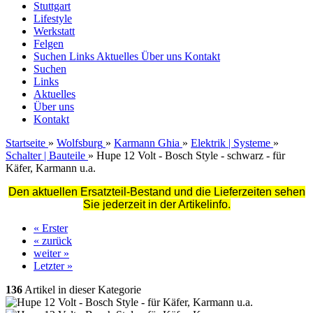
Stuttgart
Lifestyle
Werkstatt
Felgen
Suchen
Links
Aktuelles
Über uns
Kontakt
Suchen
Links
Aktuelles
Über uns
Kontakt
Startseite
»
Wolfsburg
»
Karmann Ghia
»
Elektrik | Systeme
»
Schalter | Bauteile
»
Hupe 12 Volt - Bosch Style - schwarz - für
Käfer, Karmann u.a.
Den aktuellen Ersatzteil-Bestand und die Lieferzeiten sehen
Sie jederzeit in der Artikelinfo.
« Erster
« zurück
weiter »
Letzter »
136
Artikel in dieser Kategorie