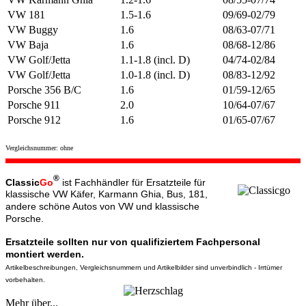
VW 181
1.5-1.6
09/69-02/79
VW Buggy
1.6
08/63-07/71
VW Baja
1.6
08/68-12/86
VW Golf/Jetta
1.1-1.8 (incl. D)
04/74-02/84
VW Golf/Jetta
1.0-1.8 (incl. D)
08/83-12/92
Porsche 356 B/C
1.6
01/59-12/65
Porsche 911
2.0
10/64-07/67
Porsche 912
1.6
01/65-07/67
Vergleichsnummer: ohne
®
Classic
Go
ist Fachhändler für Ersatzteile für
klassische VW Käfer, Karmann Ghia, Bus, 181,
andere schöne Autos von VW und klassische
Porsche.
Ersatzteile sollten nur von qualifiziertem Fachpersonal
montiert werden.
Artikelbeschreibungen, Vergleichsnummern und Artikelbilder sind unverbindlich - Irrtümer
vorbehalten.
Mehr über...