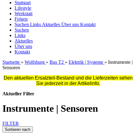
Stuttgart
Lifestyle
Werkstatt
Felgen
Suchen
Links
Aktuelles
Über uns
Kontakt
Suchen
Links
Aktuelles
Über uns
Kontakt
Startseite
»
Wolfsburg
»
Bus T2
»
Elektrik | Systeme
»
Instrumente |
Sensoren
Den aktuellen Ersatzteil-Bestand und die Lieferzeiten sehen
Sie jederzeit in der Artikelinfo.
Aktueller Filter
Instrumente | Sensoren
FILTER
Sortieren nach